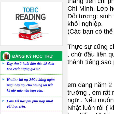
tháng tiền chi 
Chí Minh. Lớp h
Đối tượng: sinh
khởi nghiệp.
(Các bạn có thể 
Thực sự cũng ch
, chứ đâu liên q
ĐĂNG KÝ HỌC THỬ
thành tiếng sao
Dạy thử 2 buổi đầu tiên để đảm
bảo chất lượng gia sư.
Hotline hỗ trợ 24/24 đừng ngần
em đang năm 2 n
ngại hãy gọi cho chúng tôi bất
kể giờ nào nếu bạn cần.
trường , em rất
ngữ . Nếu muộn 
Cam kết học phí phù hợp nhất
Nhật luôn rồi ( 
với học viên.