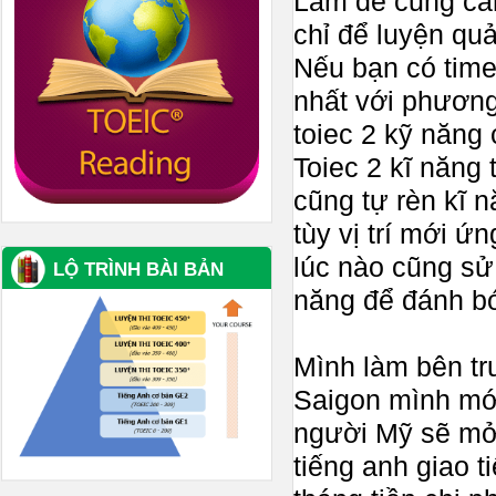
Làm đề cũng cầ
chỉ để luyện quả
Nếu bạn có time,
nhất với phương
toiec 2 kỹ năng
Toiec 2 kĩ năng t
cũng tự rèn kĩ n
tùy vị trí mới ứ
lúc nào cũng sử 
LỘ TRÌNH BÀI BẢN
năng để đánh bó
Mình làm bên tr
Saigon mình mới
người Mỹ sẽ mở 
tiếng anh giao t