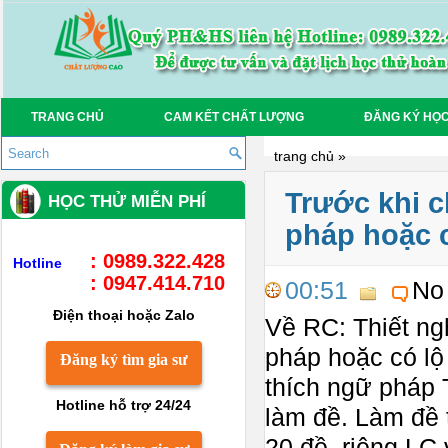
TRANG CHỦ
CAM KẾT CHẤT LƯỢNG
ĐĂNG KÝ HỌ
trang chủ
»
Trước khi c
HỌC THỬ MIỄN PHÍ
pháp hoặc c
: 0989.322.428
Hotline
: 0947.414.710
00:51
No
Điện thoại hoặc Zalo
Về RC: Thiết ngh
pháp hoặc có lộ
Đăng ký tìm gia sư
thích ngữ pháp 
Hotline hỗ trợ 24/24
làm đề. Làm đề 
20 đề, riêng LC 