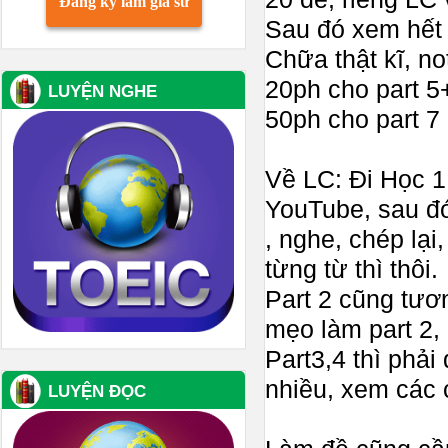
Đăng ký làm gia sư
Sau đó xem hết 
Chữa thật kĩ, n
20ph cho part 5
LUYỆN NGHE
50ph cho part 7
Về LC: Đi Học 1
YouTube, sau đó
, nghe, chép lại
từng từ thì thôi.
Part 2 cũng tươ
mẹo làm part 2, 
Part3,4 thì phải
nhiều, xem các 
LUYỆN ĐỌC