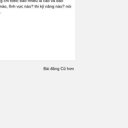
 chỉ toeic bao nhiêu là cao và bao
nào, lĩnh vực nào? thi kỹ năng nào? nói
.
Bài đăng Cũ hơn