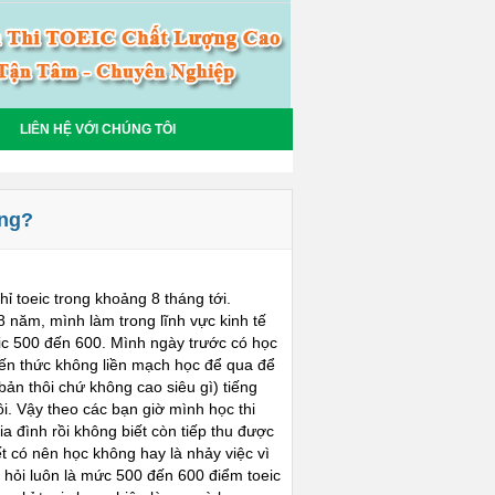
LIÊN HỆ VỚI CHÚNG TÔI
ông?
hỉ toeic trong khoảng 8 tháng tới.
8 năm, mình làm trong lĩnh vực kinh tế
eic 500 đến 600. Mình ngày trước có học
kiến thức không liền mạch học để qua để
ản thôi chứ không cao siêu gì) tiếng
. Vậy theo các bạn giờ mình học thi
a đình rồi không biết còn tiếp thu được
có nên học không hay là nhảy việc vì
hỏi luôn là mức 500 đến 600 điểm toeic