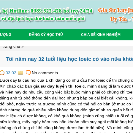
LƯỢNG
ĐĂNG KÝ HỌC THỬ
CHIA SẺ KINH NGHIỆM
trang chủ
»
Tôi năm nay 32 tuổi liệu học toeic có vào nữa kh
03:02
No comments
Dưới đây là câu hỏi của 1 chị đang có nhu cầu học toeic để thi chứng c
Xin chào các bạn
gia sư dạy luyện thi toeic
, mình đang đi làm được 
và hiện nay do nhu cầu công việc bắt buộc mình phải có chứng chỉ to
tiếng anh từ phổ thông đến đại học nhưng bập bẹ cái biết cái không, 
đối phó, ngày trước ra trường mình cũng có thể nói cơ bản (ở mức cơ b
Anh nhưng do quá nhiều năm không đụng đến giờ mình sợ quên hết rồi
toeic liệu có được không, có khó quá không (mình cũng nhiều tuổi có gi
nữa không, mấy ngày hôm nay băn khoăn nằm suy nghĩ mãi không biết 
không có chứng chỉ thì cũng không được làm ở đó nữa). Và mình cũng 