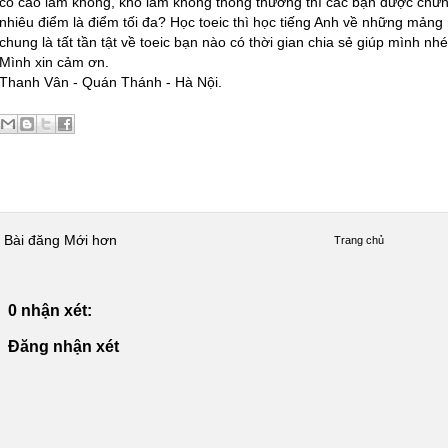
có cao lắm không, khó lắm không thông thường thì các bạn được chứng
nhiêu điểm là điểm tối đa? Học toeic thì học tiếng Anh về những mảng 
chung là tất tần tật về toeic bạn nào có thời gian chia sẻ giúp mình nhé
Mình xin cảm ơn.
Thanh Vân - Quán Thánh - Hà Nội.
Bài đăng Mới hơn
Trang chủ
0 nhận xét:
Đăng nhận xét