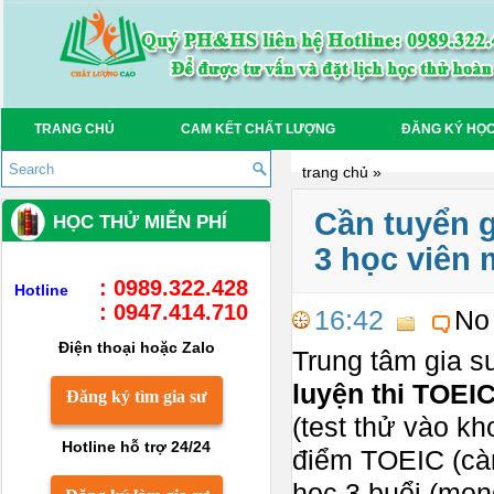
TRANG CHỦ
CAM KẾT CHẤT LƯỢNG
ĐĂNG KÝ HỌ
trang chủ
»
Cần tuyển g
HỌC THỬ MIỄN PHÍ
3 học viên
: 0989.322.428
Hotline
: 0947.414.710
16:42
No
Điện thoại hoặc Zalo
Trung tâm gia s
luyện thi TOEI
Đăng ký tìm gia sư
(test thử vào 
Hotline hỗ trợ 24/24
điểm TOEIC (càn
học 3 buổi (mon