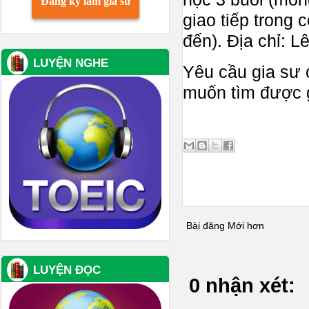
Đăng ký làm gia sư
giao tiếp trong
đến). Địa chỉ: 
LUYỆN NGHE
Yêu cầu gia sư 
muốn tìm được gi
Bài đăng Mới hơn
LUYỆN ĐỌC
0 nhận xét: